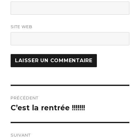
SITE WEB
Navigation
PRÉCÉDENT
de
C’est la rentrée !!!!!!!
Article
précédent :
l’article
SUIVANT